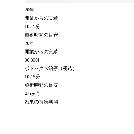
20
年
開業からの実績
10-15
分
施術時間の目安
20
年
開業からの実績
36,300
円
ボトックス治療（税込）
10-
15
分
施術時間の目安
4-
6
ヶ月
効果の持続期間